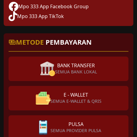
Mpo 333 App Facebook Group
Mpo 333 App TikTok
METODE
PEMBAYARAN
BANK TRANSFER
SEMUA BANK LOKAL
E - WALLET
SEMUA E-WALLET & QRIS
PULSA
SEMUA PROVIDER PULSA