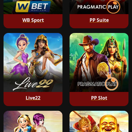
WB Sport
PP Suite
Live22
PP Slot