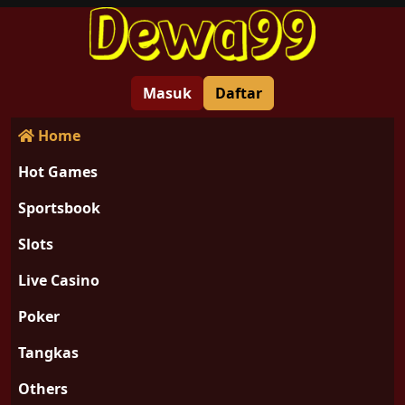
Masuk
Daftar
Home
Hot Games
Sportsbook
Slots
Live Casino
Poker
Tangkas
Others