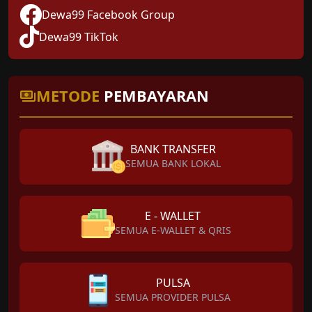
Dewa99 Facebook Group
Dewa99 TikTok
METODE
PEMBAYARAN
BANK TRANSFER
SEMUA BANK LOKAL
E - WALLET
SEMUA E-WALLET & QRIS
PULSA
SEMUA PROVIDER PULSA