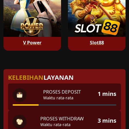
V Power
Slot88
KELEBIHAN
LAYANAN
PROSES DEPOSIT
1 mins
Waktu rata-rata
PROSES WITHDRAW
3 mins
Waktu rata-rata