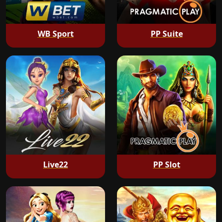
WB Sport
PP Suite
Live22
PP Slot