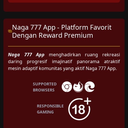
Naga 777 App - Platform Favorit
Dengan Reward Premium
Naga 777 App
menghadirkan ruang rekreasi
daring progresif imajinatif panorama atraktif
mesin adaptif komunitas yang aktif Naga 777 App.
SUPPORTED
BROWSERS
RESPONSIBLE
GAMING