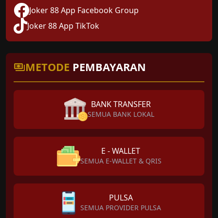
Joker 88 App Facebook Group
Joker 88 App TikTok
METODE
PEMBAYARAN
BANK TRANSFER
SEMUA BANK LOKAL
E - WALLET
SEMUA E-WALLET & QRIS
PULSA
SEMUA PROVIDER PULSA