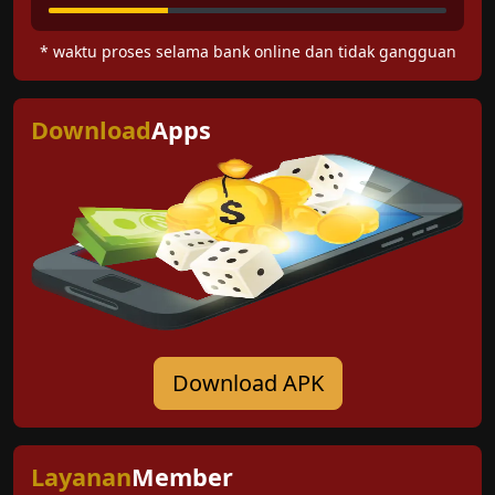
* waktu proses selama bank online dan tidak gangguan
Download
Apps
Download APK
Layanan
Member