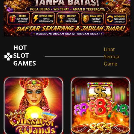
HOT
Lihat
SLOT
Semua
GAMES
Game