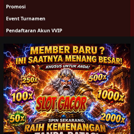
Promosi
Event Turnamen
Pendaftaran Akun VVIP