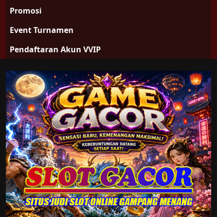
Promosi
Event Turnamen
Pendaftaran Akun VVIP