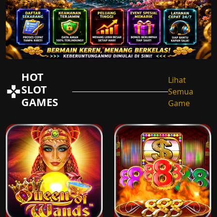
HOT
Lihat
SLOT
Semua
GAMES
Game