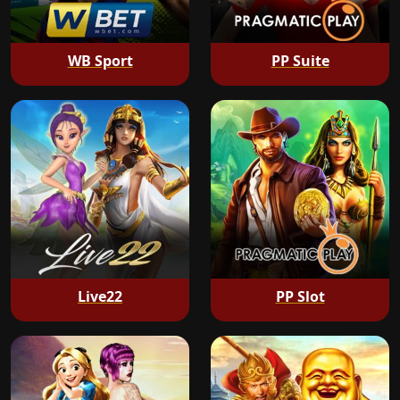
WB Sport
PP Suite
Live22
PP Slot