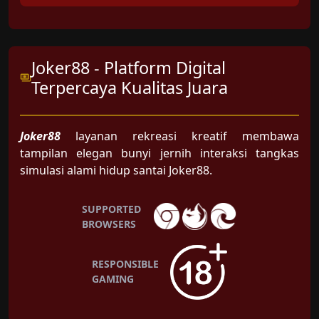
Joker88 - Platform Digital
Terpercaya Kualitas Juara
Joker88
layanan rekreasi kreatif membawa
tampilan elegan bunyi jernih interaksi tangkas
simulasi alami hidup santai Joker88.
SUPPORTED
BROWSERS
RESPONSIBLE
GAMING