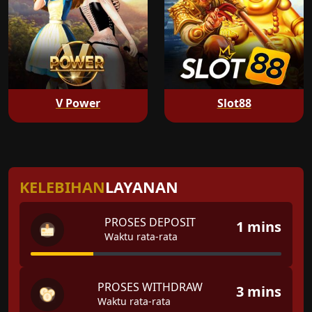
V Power
Slot88
KELEBIHAN
LAYANAN
PROSES DEPOSIT
1 mins
Waktu rata-rata
PROSES WITHDRAW
3 mins
Waktu rata-rata